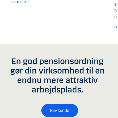
Læs mere
go
h
p
L
En god pensionsordning
gør din virksomhed til en
endnu mere attraktiv
arbejdsplads.
Bliv kunde