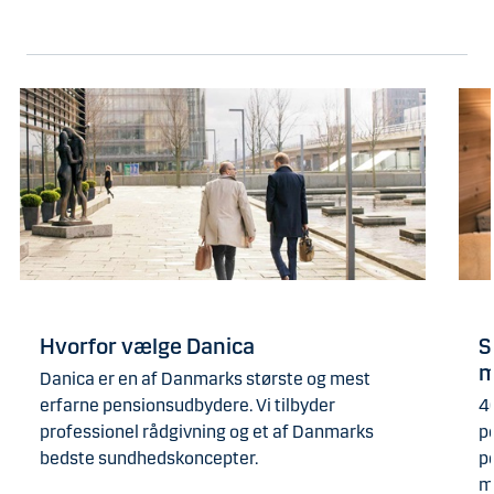
Hvorfor vælge Danica
S
m
Danica er en af Danmarks største og mest
erfarne pensionsudbydere. Vi tilbyder
4
professionel rådgivning og et af Danmarks
p
bedste sundhedskoncepter.
p
m