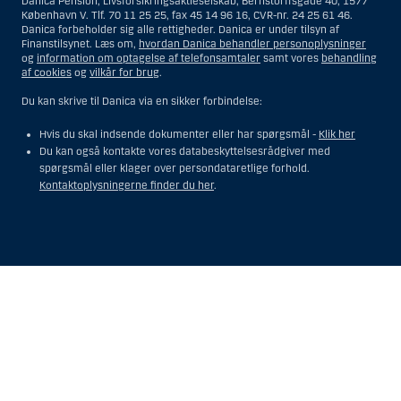
Danica Pension, Livsforsikringsaktieselskab, Bernstorffsgade 40, 1577
København V. Tlf. 70 11 25 25, fax 45 14 96 16, CVR-nr. 24 25 61 46.
Danica forbeholder sig alle rettigheder. Danica er under tilsyn af
Finanstilsynet. Læs om,
hvordan Danica behandler personoplysninger
og
information om optagelse af telefonsamtaler
samt vores
behandling
af cookies
og
vilkår for brug
.
Du kan skrive til Danica via en sikker forbindelse:
Hvis du skal indsende dokumenter eller har spørgsmål -
Klik her
Du kan også kontakte vores databeskyttelsesrådgiver med
spørgsmål eller klager over persondataretlige forhold.
Kontaktoplysningerne finder du her
.
Vis
Skjul
Show
Show
more
less
rows:
rows:
All
All
table
table
rows
rows
are
are