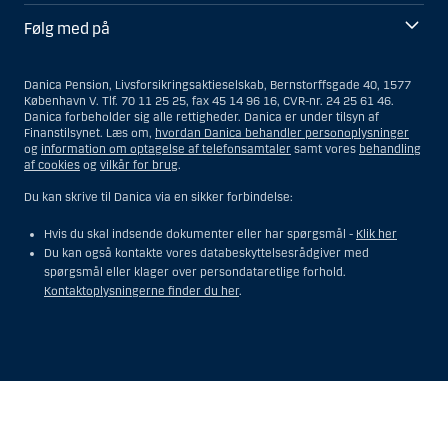
Følg med på
Danica Pension, Livsforsikringsaktieselskab, Bernstorffsgade 40, 1577
København V. Tlf. 70 11 25 25, fax 45 14 96 16, CVR-nr. 24 25 61 46.
Danica forbeholder sig alle rettigheder. Danica er under tilsyn af
Finanstilsynet. Læs om,
hvordan Danica behandler personoplysninger
og
information om optagelse af telefonsamtaler
samt vores
behandling
af cookies
og
vilkår for brug
.
Du kan skrive til Danica via en sikker forbindelse:
Hvis du skal indsende dokumenter eller har spørgsmål -
Klik her
Du kan også kontakte vores databeskyttelsesrådgiver med
spørgsmål eller klager over persondataretlige forhold.
Kontaktoplysningerne finder du her
.
Vis
Skjul
Show
Show
more
less
rows:
rows: