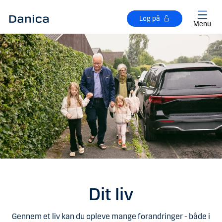
Gå til hovedindhold
Log på
Menu
Dit liv
Gennem et liv kan du opleve mange forandringer - både i