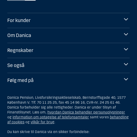
For kunder
Om Danica
Regnskaber
Se også
Følg med på
Danica Pension, Livsforsikringsaktieselskab, Bernstorffsgade 40, 1577
København V. Tlf. 70 11 25 25, fax 45 14 96 16, CVR-nr. 24 25 61 46.
Danica forbeholder sig alle rettigheder. Danica er under tilsyn af
Finanstilsynet. Læs om,
hvordan Danica behandler personoplysninger
og
information om optagelse af telefonsamtaler
samt vores
behandling
af cookies
og
vilkår for brug
.
Du kan skrive til Danica via en sikker forbindelse: