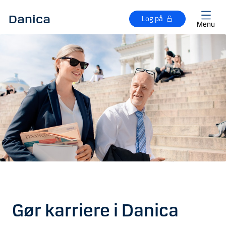
Gå til hovedindhold
Log på
Menu
Gør karriere i Danica