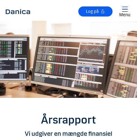
Gå til hovedindhold
Log på
Menu
Årsrapport
Vi udgiver en mængde finansiel