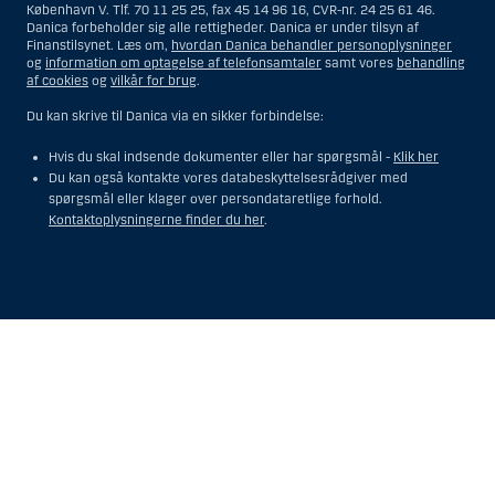
København V. Tlf. 70 11 25 25, fax 45 14 96 16, CVR-nr. 24 25 61 46.
Danica forbeholder sig alle rettigheder. Danica er under tilsyn af
Finanstilsynet. Læs om,
hvordan Danica behandler personoplysninger
og
information om optagelse af telefonsamtaler
samt vores
behandling
af cookies
og
vilkår for brug
.
Du kan skrive til Danica via en sikker forbindelse:
Hvis du skal indsende dokumenter eller har spørgsmål -
Klik her
Du kan også kontakte vores databeskyttelsesrådgiver med
spørgsmål eller klager over persondataretlige forhold.
Kontaktoplysningerne finder du her
.
Vis
Skjul
Show
Show
more
less
rows:
rows:
All
All
table
table
rows
rows
are
are