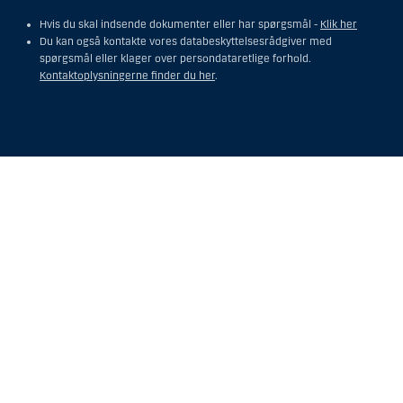
Hvis du skal indsende dokumenter eller har spørgsmål -
Klik her
Du kan også kontakte vores databeskyttelsesrådgiver med
spørgsmål eller klager over persondataretlige forhold.
Kontaktoplysningerne finder du her
.
Vis
Skjul
Show
Show
more
less
rows:
rows:
All
All
table
table
rows
rows
are
are
already
already
visible
visible
for
for
screen
screen