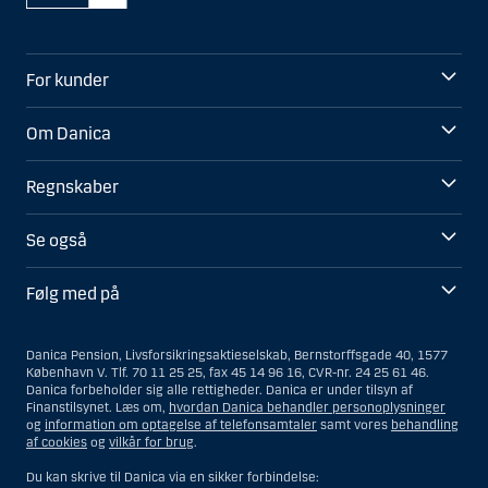
For kunder
Om Danica
Regnskaber
Se også
Følg med på
Danica Pension, Livsforsikringsaktieselskab, Bernstorffsgade 40, 1577
København V. Tlf. 70 11 25 25, fax 45 14 96 16, CVR-nr. 24 25 61 46.
Danica forbeholder sig alle rettigheder. Danica er under tilsyn af
Finanstilsynet. Læs om,
hvordan Danica behandler personoplysninger
og
information om optagelse af telefonsamtaler
samt vores
behandling
af cookies
og
vilkår for brug
.
Du kan skrive til Danica via en sikker forbindelse: