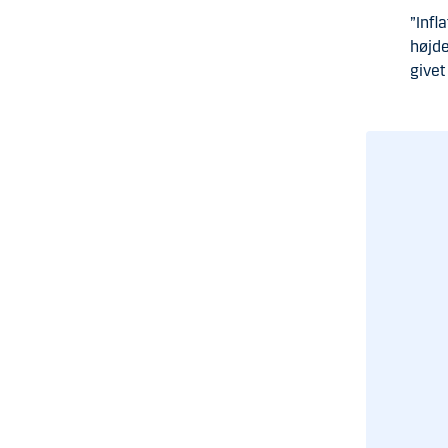
”Infl
højde
givet