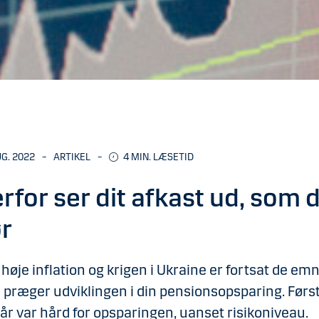
UG. 2022
–
ARTIKEL
–
4 MIN. LÆSETID
rfor ser dit afkast ud, som 
r
høje inflation og krigen i Ukraine er fortsat de emn
præger udviklingen i din pensionsopsparing. Førs
år var hård for opsparingen, uanset risikoniveau.