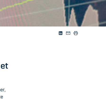
det
er,
te