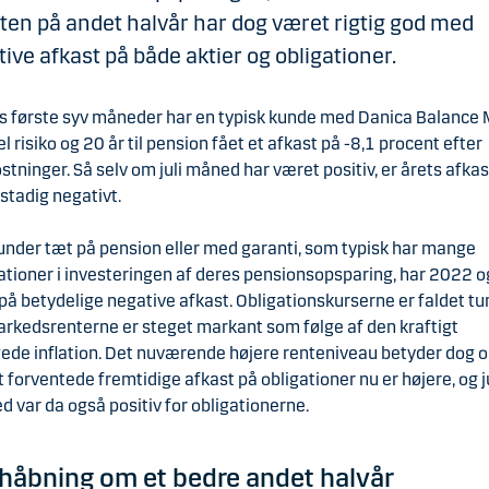
ten på andet halvår har dog været rigtig god med
tive afkast på både aktier og obligationer.
ts første syv måneder har en typisk kunde med Danica Balance 
l risiko og 20 år til pension fået et afkast på -8,1 procent efter
tninger. Så selv om juli måned har været positiv, er årets afkas
u stadig negativt.
under tæt på pension eller med garanti, som typisk har mange
ationer i investeringen af deres pensionsopsparing, har 2022 
på betydelige negative afkast. Obligationskurserne er faldet tu
rkedsrenterne er steget markant som følge af den kraftigt
ede inflation. Det nuværende højere renteniveau betyder dog o
t forventede fremtidige afkast på obligationer nu er højere, og j
 var da også positiv for obligationerne.
håbning om et bedre andet halvår