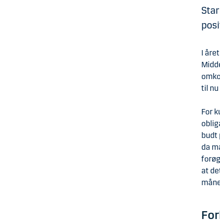
Star
posi
I åre
Midde
omkos
til n
For k
oblig
budt 
da ma
forøg
at de
måned
For