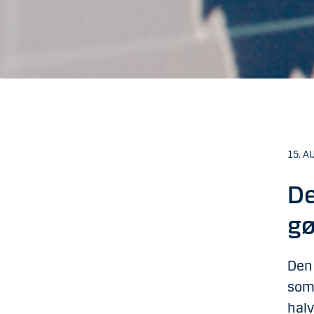
15. A
De
gø
Den 
som 
halv