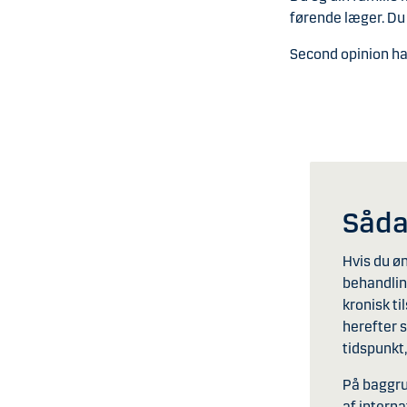
førende læger. Du
Second opinion ha
Såda
Hvis du ø
behandlin
kronisk ti
herefter 
tidspunkt,
På baggru
af intern