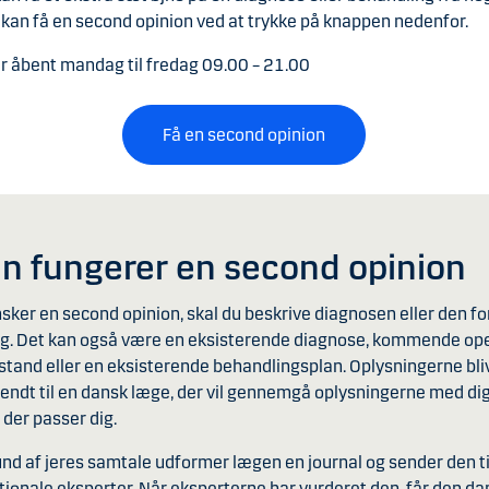
 kan få en second opinion ved at trykke på knappen nedenfor.
r åbent mandag til fredag 09.00 – 21.00
Få en second opinion
n fungerer en second opinion
nsker en second opinion, skal du beskrive diagnosen eller den f
g. Det kan også være en eksisterende diagnose, kommende ope
lstand eller en eksisterende behandlingsplan. Oplysningerne bli
sendt til en dansk læge, der vil gennemgå oplysningerne med dig
 der passer dig.
nd af jeres samtale udformer lægen en journal og sender den til
ationale eksperter. Når eksperterne har vurderet den, får den d