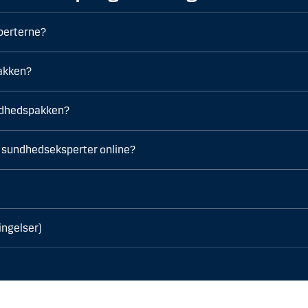
perterne?
pakken?
undhedspakken?
il sundhedseksperter online?
ngelser)