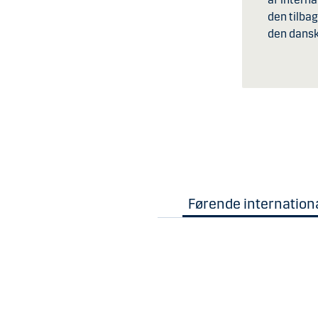
den tilba
den dansk
Førende internation