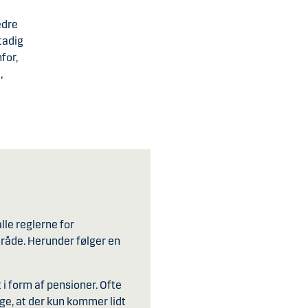
edre
tadig
for,
,
lle reglerne for
mråde. Herunder følger en
t i form af pensioner. Ofte
ge, at der kun kommer lidt