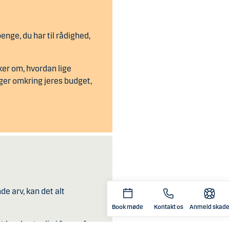
enge, du har til rådighed,
ker om, hvordan lige
inger omkring jeres budget,
de arv, kan det alt
Book møde
Kontakt os
Anmeld skade
t kan koste dig i form af