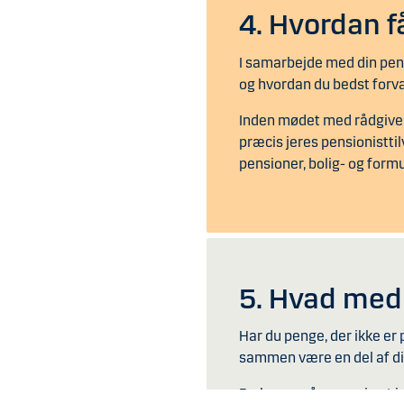
4. Hvordan f
I samarbejde med din pensi
og hvordan du bedst forva
Inden mødet med rådgiveren
præcis jeres pensionisttilv
pensioner, bolig- og form
5. Hvad med
Har du penge, der ikke er 
sammen være en del af d
Du kan også overveje at in