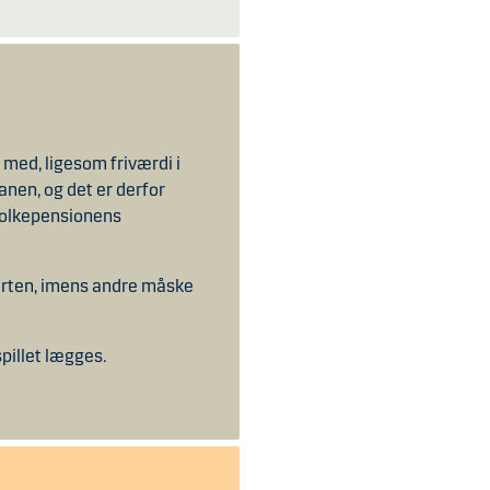
r med, ligesom friværdi i
anen, og det er derfor
t folkepensionens
tarten, imens andre måske
pillet lægges.