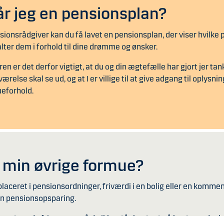
år jeg en pensionsplan?
onsrådgiver kan du få lavet en pensionsplan, der viser hvilke p
lter dem i forhold til dine drømme og ønsker.
 er det derfor vigtigt, at du og din ægtefælle har gjort jer tan
ærelse skal se ud, og at I er villige til at give adgang til oplysn
ueforhold.
 min øvrige formue?
placeret i pensionsordninger, friværdi i en bolig eller en kommen
in pensionsopsparing.
vestere de frie penge, så de ikke står kontant på kontoen, da de