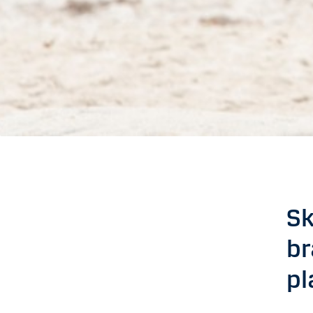
Sk
br
pl