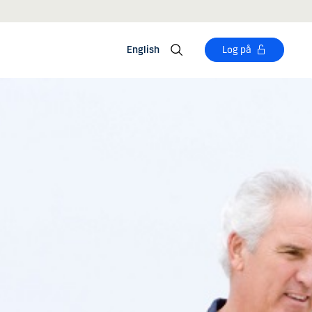
English
Log på