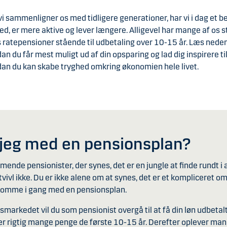
vi sammenligner os med tidligere generationer, har vi i dag et b
ed, er mere aktive og lever længere. Alligevel har mange af os s
 ratepensioner stående til udbetaling over 10-15 år. Læs neden
an du får mest muligt ud af din opsparing og lad dig inspirere til
an du kan skabe tryghed omkring økonomien hele livet.
 jeg med en pensionsplan?
mende pensionister, der synes, det er en jungle at finde rundt i a
vivl ikke. Du er ikke alene om at synes, det er et kompliceret o
n komme i gang med en pensionsplan.
jdsmarkedet vil du som pensionist overgå til at få din løn udbetal
r rigtig mange penge de første 10-15 år. Derefter oplever man