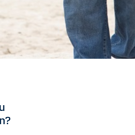
du
en?