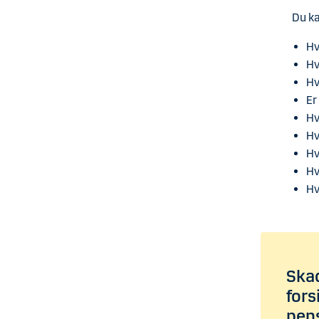
Du ka
Hv
Hv
Hv
Er
Hv
Hv
Hv
Hv
Hv
Skad
fors
pens