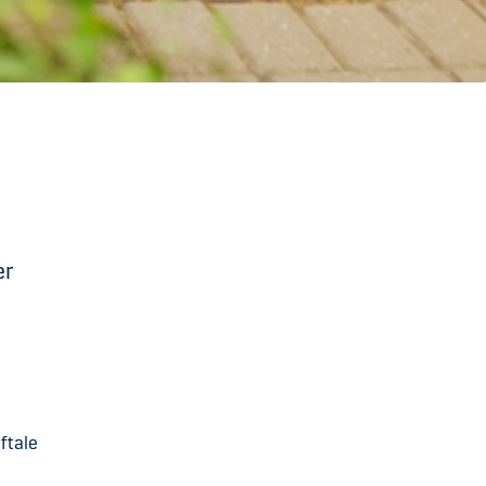
er
ftale