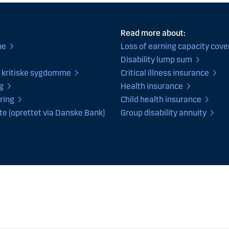
Read more about:
ne
Loss of earning capacity cove
Disability lump sum
 kritiske sygdomme
Critical illness insurance
g
Health insurance
ring
Child health insurance
e (oprettet via Danske Bank)
Group disability annuity