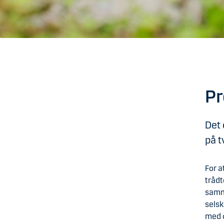
P
Det 
på t
For a
trådt
samm
selsk
med 