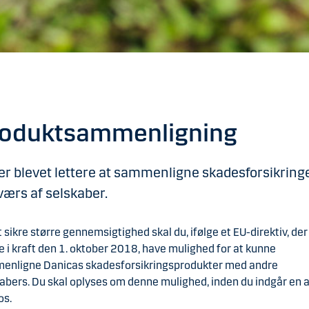
roduktsammenligning
er blevet lettere at sammenligne skadesforsikring
værs af selskaber.
t sikre større gennemsigtighed skal du, ifølge et EU-direktiv, der
e i kraft den 1. oktober 2018, have mulighed for at kunne
enligne Danicas skadesforsikringsprodukter med andre
abers. Du skal oplyses om denne mulighed, inden du indgår en a
os.