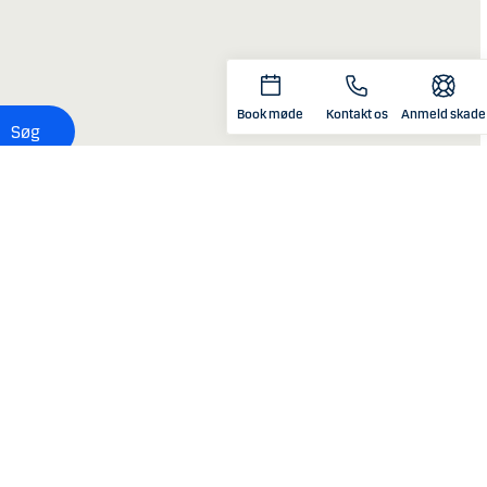
Book møde
Kontakt os
Anmeld skade
Søg
Tag et PensionsTjek