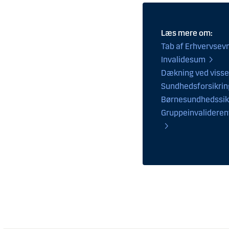
Læs mere om:
Tab af Erhvervsev
Invalidesum
Dækning ved visse
Sundhedsforsikrin
Børnesundhedssik
Gruppeinvaliderent