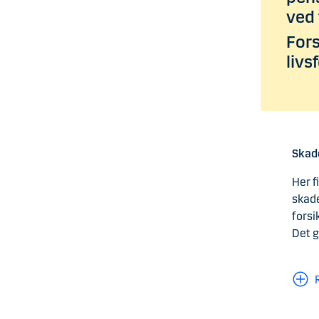
ved 
Fors
livs
Skade
Her f
skade
forsi
Det g