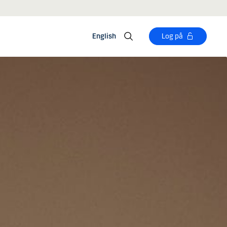
English
Log på