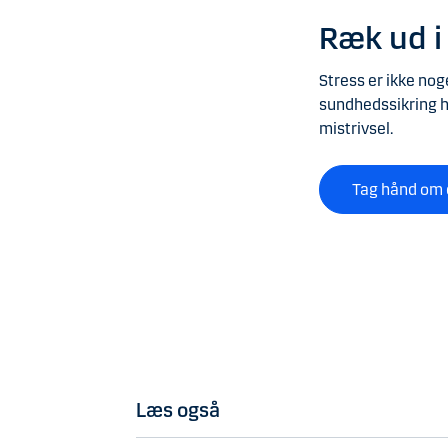
Ræk ud i 
Stress er ikke no
sundhedssikring ho
mistrivsel.
Tag hånd om 
Læs også