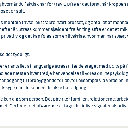
g hvornår du faktisk har for travlt. Ofte er det først, når kroppen s
oget er galt.
es mentale trivsel ekstraordinært presset, og antallet af menn
 efter år. Stress kommer sjældent fra én ting. Ofte er det et mik
 privatliv, og det kan føles som en livskrise, hvor man har svært
se det tydeligt:
r er antallet af langvarige stresstilfælde steget med 65 % på 
ndlede næsten hver tredje henvendelse til vores onlinepsykolo
har adgang til forebyggende forløb, for eksempel via vores onli
dssyge end de kunder, der ikke har adgang.
 kun dig som person. Det påvirker familien, relationerne, arbejd
t. Derfor er det afgørende at tage de tidlige signaler alvorligt