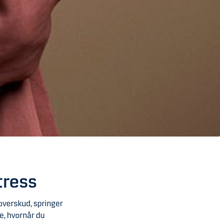
tress
overskud, springer
e, hvornår du