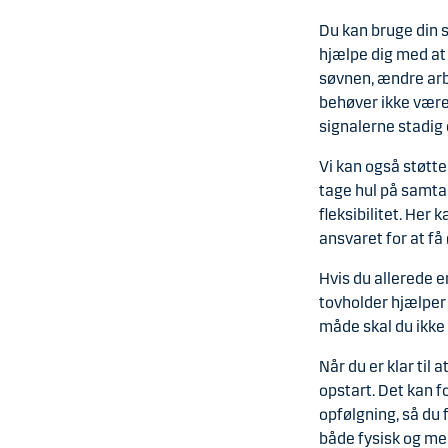
Du kan bruge din s
hjælpe dig med at
søvnen, ændre arbe
behøver ikke være 
signalerne stadig
Vi kan også støtt
tage hul på samta
fleksibilitet. Her
ansvaret for at få 
Hvis du allerede e
tovholder hjælper
måde skal du ikke 
Når du er klar til 
opstart. Det kan 
opfølgning, så du 
både fysisk og men