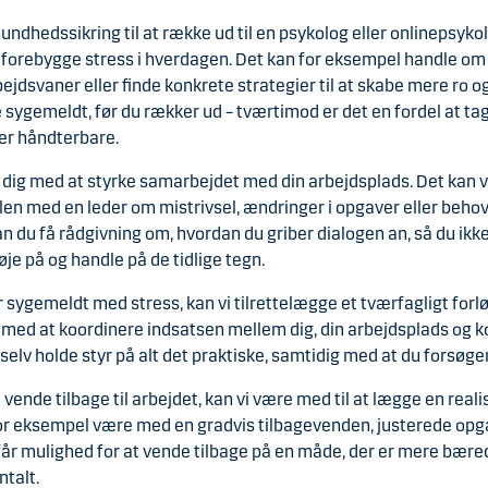
undhedssikring til at række ud til en psykolog eller onlinepsyko
 forebygge stress i hverdagen. Det kan for eksempel handle om a
jdsvaner eller finde konkrete strategier til at skabe mere ro o
sygemeldt, før du rækker ud – tværtimod er det en fordel at ta
 er håndterbare.
e dig med at styrke samarbejdet med din arbejdsplads. Det kan 
len med en leder om mistrivsel, ændringer i opgaver eller behov
 kan du få rådgivning om, hvordan du griber dialogen an, så du ik
øje på og handle på de tidlige tegn.
r sygemeldt med stress, kan vi tilrettelægge et tværfagligt forlø
 med at koordinere indsatsen mellem dig, din arbejdsplads og
selv holde styr på alt det praktiske, samtidig med at du forsøger
at vende tilbage til arbejdet, kan vi være med til at lægge en reali
for eksempel være med en gradvis tilbagevenden, justerede opg
får mulighed for at vende tilbage på en måde, der er mere bæred
talt.