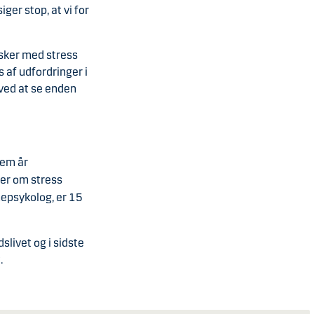
iger stop, at vi for
esker med stress
s af udfordringer i
 ved at se enden
fem år
ger om stress
nepsykolog, er 15
slivet og i sidste
.