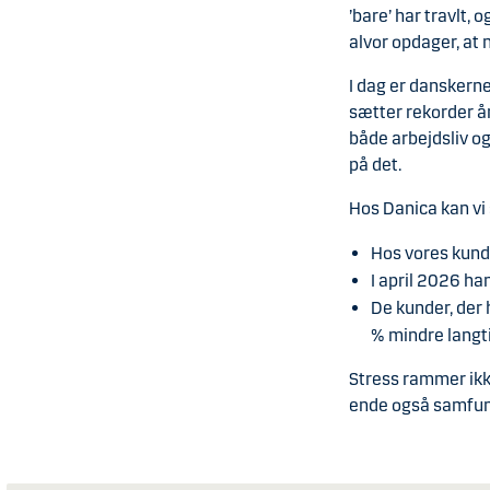
’bare’ har travlt, o
alvor opdager, at n
I dag er danskern
sætter rekorder år
både arbejdsliv og
på det.
Hos Danica kan vi 
Hos vores kunde
I april 2026 ha
De kunder, der 
% mindre langti
Stress rammer ikke
ende også samfunde