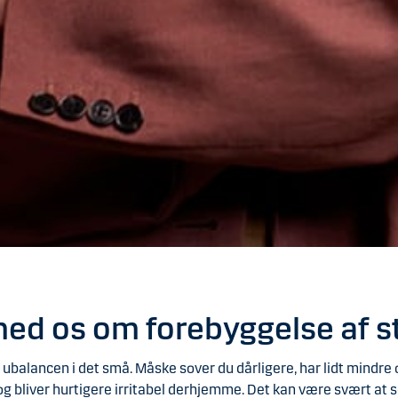
med os om forebyggelse af s
ubalancen i det små. Måske sover du dårligere, har lidt mindre 
og bliver hurtigere irritabel derhjemme. Det kan være svært at s