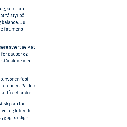
log, som kan
t få styr på
g balance. Du
ge fat, mens
være svært selv at
 for pauser og
ke står alene med
b, hvor en fast
 kommunen. På den
 at få det bedre.
stisk plan for
aver og løbende
ygtig for dig –