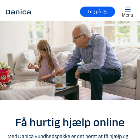
Gå til hovedindhold
Log på
Menu
Få hurtig hjælp online
Med Danica Sundhedspakke er det nemt at få hjælp og