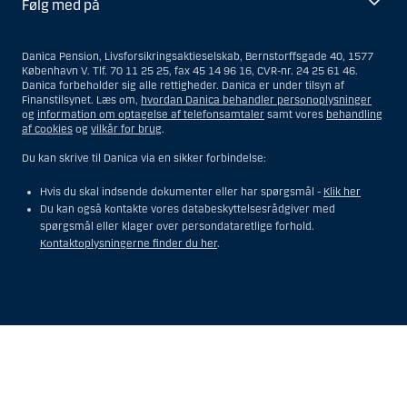
Følg med på
Danica Pension, Livsforsikringsaktieselskab, Bernstorffsgade 40, 1577
København V. Tlf. 70 11 25 25, fax 45 14 96 16, CVR-nr. 24 25 61 46.
Danica forbeholder sig alle rettigheder. Danica er under tilsyn af
Finanstilsynet. Læs om,
hvordan Danica behandler personoplysninger
og
information om optagelse af telefonsamtaler
samt vores
behandling
af cookies
og
vilkår for brug
.
Du kan skrive til Danica via en sikker forbindelse:
Hvis du skal indsende dokumenter eller har spørgsmål -
Klik her
Du kan også kontakte vores databeskyttelsesrådgiver med
spørgsmål eller klager over persondataretlige forhold.
Kontaktoplysningerne finder du her
.
Vis
Skjul
Show
Show
more
less
rows:
rows:
All
All