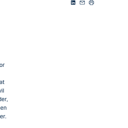
vor
at
il
der,
 en
er.