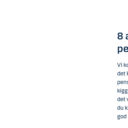
8 
pe
Vi k
det 
pens
kigg
det 
du k
god 